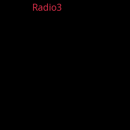
Radio3
"Dalser.
La
Mussolina"
a
Piazza
Verdi
Rai
Radio3
2025-
04-
29
09:54
2025-
04-
29
09:54
Array()
no